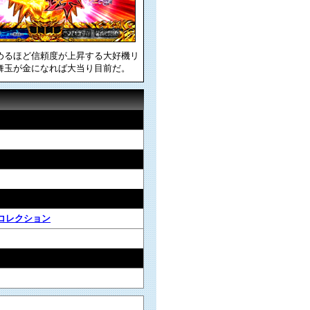
めるほど信頼度が上昇する大好機リ
舞玉が金になれば大当り目前だ。
ESコレクション