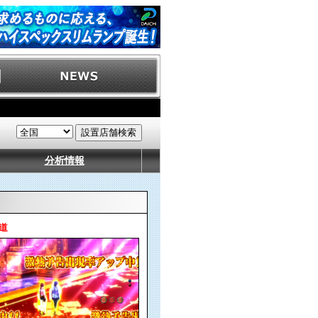
分析情報
道