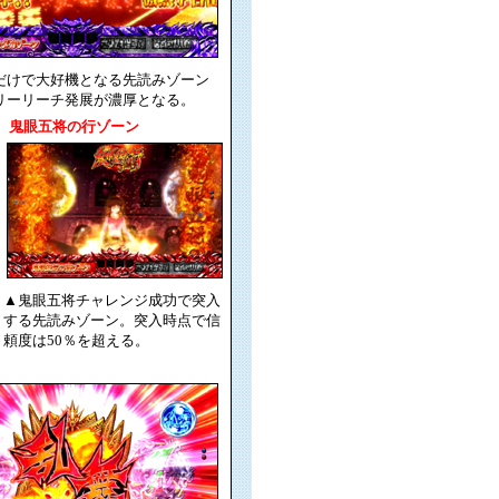
だけで大好機となる先読みゾーン
リーリーチ発展が濃厚となる。
鬼眼五将の行ゾーン
▲鬼眼五将チャレンジ成功で突入
する先読みゾーン。突入時点で信
頼度は50％を超える。