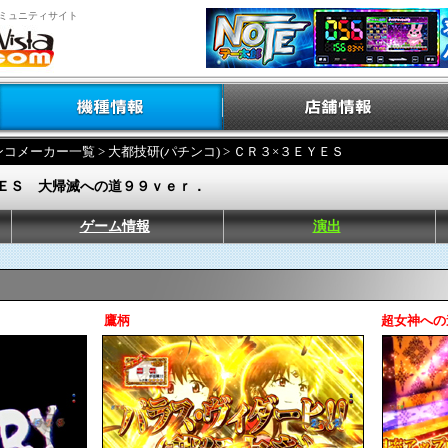
ミュニティサイト
ンコメーカー一覧
>
大都技研(パチンコ)
> ＣＲ３×３ＥＹＥＳ
ＹＥＳ 大帰滅への道９９ｖｅｒ．
ゲーム情報
演出
鷹柄
超女神への