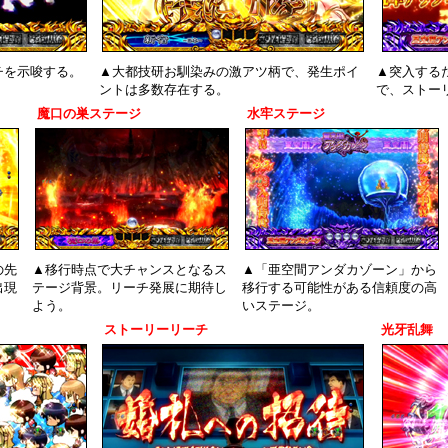
チを示唆する。
▲大都技研お馴染みの激アツ柄で、発生ポイ
▲突入する
ントは多数存在する。
で、ストー
魔口の巣ステージ
水牢ステージ
の先
▲移行時点で大チャンスとなるス
▲「亜空間アンダカゾーン」から
出現
テージ背景。リーチ発展に期待し
移行する可能性がある信頼度の高
よう。
いステージ。
ストーリーリーチ
光牙乱舞