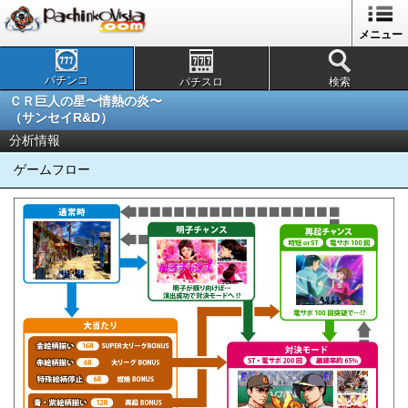
メニュー
パチンコ
パチスロ
検索
ＣＲ巨人の星〜情熱の炎〜
（サンセイR&D）
分析情報
ゲームフロー