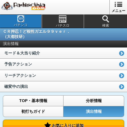
メニュー
パチンコ
パチスロ
検索
ＣＲ押忍！ど根性ガエル９９ｖｅｒ．
（大都技研）
演出情報
モード＆大当り紹介
予告アクション
リーチアクション
確変中の演出
TOP・基本情報
分析情報
初打ちガイド
演出情報
お気に入りに追加