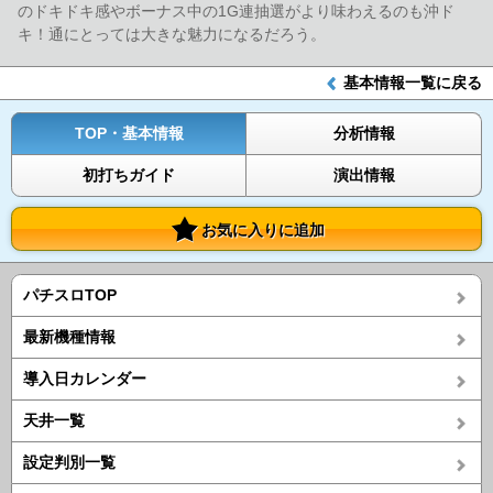
のドキドキ感やボーナス中の1G連抽選がより味わえるのも沖ド
キ！通にとっては大きな魅力になるだろう。
基本情報一覧に戻る
TOP・基本情報
分析情報
初打ちガイド
演出情報
お気に入りに追加
パチスロTOP
最新機種情報
導入日カレンダー
天井一覧
設定判別一覧