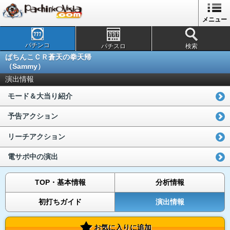
メニュー
パチンコ
パチスロ
検索
ぱちんこＣＲ蒼天の拳天帰
（Sammy）
演出情報
モード＆大当り紹介
予告アクション
リーチアクション
電サポ中の演出
TOP・基本情報
分析情報
初打ちガイド
演出情報
お気に入りに追加