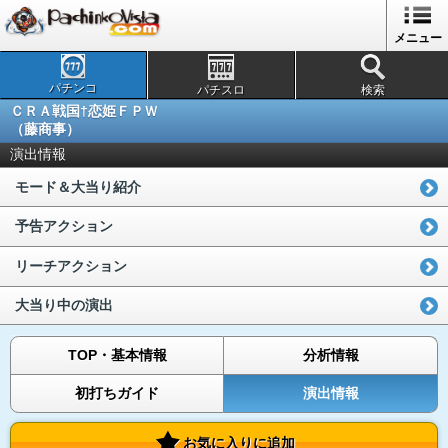
メニュー
パチンコ
パチスロ
検索
ＣＲＡ戦国†恋姫ＦＰＷ
（藤商事）
演出情報
モード＆大当り紹介
予告アクション
リーチアクション
大当り中の演出
TOP・基本情報
分析情報
初打ちガイド
演出情報
お気に入りに追加