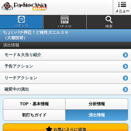
メニュー
パチンコ
パチスロ
検索
ちょいパチ押忍！ど根性ガエル３９
（大都技研）
演出情報
モード＆大当り紹介
予告アクション
リーチアクション
確変中の演出
TOP・基本情報
分析情報
初打ちガイド
演出情報
お気に入りに追加