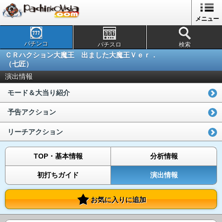
メニュー
パチンコ
パチスロ
検索
ＣＲハクション大魔王 出ました大魔王Ｖｅｒ．
（七匠）
演出情報
モード＆大当り紹介
予告アクション
リーチアクション
TOP・基本情報
分析情報
初打ちガイド
演出情報
お気に入りに追加