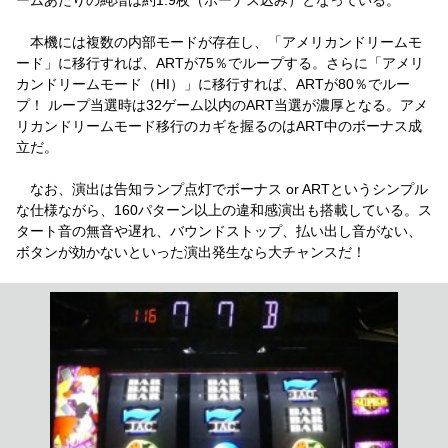
本機には複数の内部モードが存在し、「アメリカンドリームモ
ード」に移行すれば、ARTが75％でループする。さらに「アメリ
カンドリームモード（HI）」に移行すれば、ARTが80％でルー
プ！ ループ当選時は32ゲーム以内のART当選が濃厚となる。アメ
リカンドリームモード移行のカギを握るのはART中のボーナス成
立だ。
なお、演出は告知ランプ点灯でボーナス or ARTというシンプル
な仕様ながら、160パターン以上の違和感演出も搭載している。ス
タート音の無音や遅れ、バウンドストップ、払い出し音がない、
ボタンが効かないといった演出発生なら大チャンスだ！