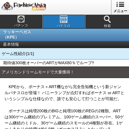
メニュー
パチンコ
パチスロ
検索
ラッキーベガス
（KPE）
基本情報
ゲーム性紹介[1/1]
期待値300枚オーバーのARTがMAX80％でループ!!
アメリカンドリームモードで大量獲得！
KPEから、ボーナス＋ART機ながら完全告知機という新ジャン
ルパチスロが登場！ バニーランプが点灯すればボーナス or ARTと
いうシンプルな仕様なので、誰でも安心して打つことが可能だ。
ボーナスは純増200枚のBIGと純増100枚のREGの2種類。ART
は300ゲーム継続のプレミアム、100ゲーム継続のスーパー、50ゲ
ーム継続のミドル、30ゲーム継続のスモールの4種類が存在。1ゲ
ームあたりの純増は約1.9枚（ボーナス込み）となっている。