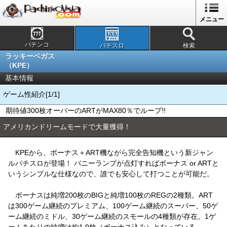
メニュー
パチンコ
パチスロ
検索
ラッキーベガス
（KPE）
基本情報
ゲーム性紹介[1/1]
期待値300枚オーバーのARTがMAX80％でループ!!
アメリカンドリームモードで大量獲得！
KPEから、ボーナス＋ART機ながら完全告知機という新ジャン
ルパチスロが登場！ バニーランプが点灯すればボーナス or ARTと
いうシンプルな仕様なので、誰でも安心して打つことが可能だ。
ボーナスは純増200枚のBIGと純増100枚のREGの2種類。ART
は300ゲーム継続のプレミアム、100ゲーム継続のスーパー、50ゲ
ーム継続のミドル、30ゲーム継続のスモールの4種類が存在。1ゲ
ームあたりの純増は約1.9枚（ボーナス込み）となっている。