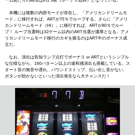
本機には複数の内部モードが存在し、「アメリカンドリームモ
ード」に移行すれば、ARTが75％でループする。さらに「アメリ
カンドリームモード（HI）」に移行すれば、ARTが80％でルー
プ！ ループ当選時は32ゲーム以内のART当選が濃厚となる。アメ
リカンドリームモード移行のカギを握るのはART中のボーナス成
立だ。
なお、演出は告知ランプ点灯でボーナス or ARTというシンプル
な仕様ながら、160パターン以上の違和感演出も搭載している。ス
タート音の無音や遅れ、バウンドストップ、払い出し音がない、
ボタンが効かないといった演出発生なら大チャンスだ！