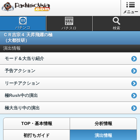
メニュー
パチンコ
パチスロ
検索
ＣＲ吉宗４ 天昇飛躍の極
（大都技研）
演出情報
モード＆大当り紹介
予告アクション
リーチアクション
極Rush中の演出
極大当り中の演出
TOP・基本情報
分析情報
初打ちガイド
演出情報