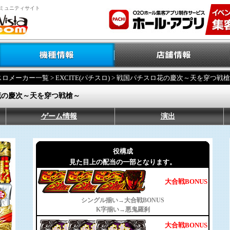
ミュニティサイト
スロメーカー一覧
>
EXCITE(パチスロ)
> 戦国パチスロ花の慶次～天を穿つ戦
花の慶次～天を穿つ戦槍～
ゲーム情報
演出
役構成
見た目上の配当の一部となります。
大合戦BONUS
シングル揃い→大合戦BONUS
K字揃い→悪鬼羅刹
大合戦BONUS