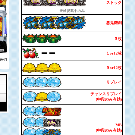
ストック
天槍炎武中のみ
悪鬼羅刹
３枚
１or12枚
央/N
９or12枚
リプレイ
チャンスリプレイ
(中段のみ有効)
MB
(中段のみ有効)