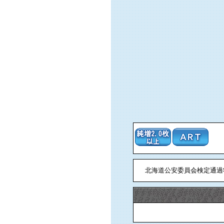
北海道公安委員会検定通過状況