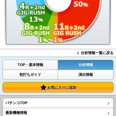
分析情報一覧に戻る
TOP・基本情報
分析情報
初打ちガイド
演出情報
お気に入りに追加
パチンコTOP
最新機種情報