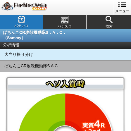
メニュー
パチンコ
パチスロ
検索
ぱちんこCR攻殻機動隊S．A．C．
（Sammy）
分析情報
大当り振り分け
ぱちんこCR攻殻機動隊S.A.C.