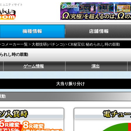
ミュニティサイト
ンコメーカー一覧
>
大都技研(パチンコ)
> CR秘宝伝 秘められし時の鼓動
められし時の鼓動
ゲーム情報
演出
大当り振り分け
鼓動