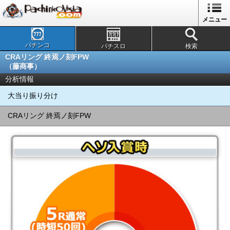
メニュー
パチンコ
パチスロ
検索
CRAリング 終焉ノ刻FPW
（藤商事）
分析情報
大当り振り分け
CRAリング 終焉ノ刻FPW