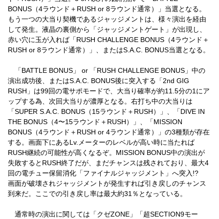
BONUS（4ラウンド＋RUSH or 8ラウンド通常）」当選となる。
もう一つの大当り契機であるジャッジメントは、様々演出を経由
して発生。液晶の裏側から「ジャッジメントゲート」が出現し、
赤い穴に玉が入れば「RUSH CHALLENGE BONUS（4ラウンド＋
RUSH or 8ラウンド通常）」、またはS.A.C. BONUS当選となる。
「BATTLE BONUS」 or 「RUSH CHALLENGE BONUS」中の
演出成功後、またはS.A.C. BONUS後に突入する「2nd GIG
RUSH」は99回の電サポモードで、大当り確率が約11.5分の1にア
ップする為、次回大当りが濃厚となる。右打ち中の大当りは
「SUPER S.A.C. BONUS（15ラウンド＋RUSH）」、「DIVE IN
THE BONUS（4〜15ラウンド＋RUSH）」、「MISSION
BONUS（4ラウンド＋RUSH or 4ラウンド通常）」の3種類が存在
する。画面下にあるLv.メーターのレベルが高い時に当たれば
RUSH継続の可能性が高くなるぞ。MISSION BONUS中の演出が
失敗するとRUSH終了だが、まだチャンスは残されており、最大4
回の電チュー保留消化「ファイナルジャッジメント」へ突入!?
画面が破壊されジャッジメントが発生すれば引き戻しのチャンス
到来だ。ここでの引き戻し率は最大約31％となっている。
通常時の演出に関しては「クゼZONE」「超SECTION9モー