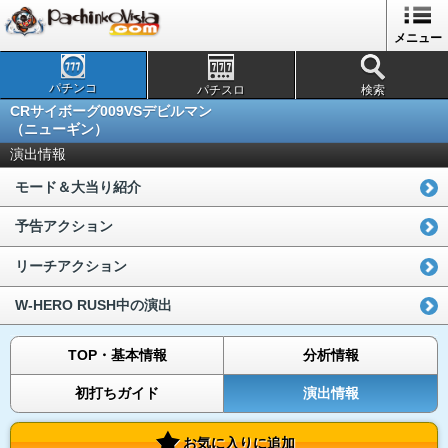
メニュー
パチンコ
パチスロ
検索
CRサイボーグ009VSデビルマン
（ニューギン）
演出情報
モード＆大当り紹介
予告アクション
リーチアクション
W-HERO RUSH中の演出
TOP・基本情報
分析情報
初打ちガイド
演出情報
お気に入りに追加