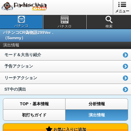
メニュー
パチンコ
パチスロ
検索
パチンコCR偽物語299Ver．
（Sammy）
演出情報
モード＆大当り紹介
予告アクション
リーチアクション
ST中の演出
TOP・基本情報
分析情報
初打ちガイド
演出情報
お気に入りに追加