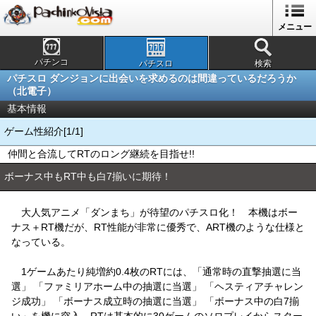
メニュー
パチンコ
パチスロ
検索
パチスロ ダンジョンに出会いを求めるのは間違っているだろうか
（北電子）
基本情報
ゲーム性紹介[1/1]
仲間と合流してRTのロング継続を目指せ!!
ボーナス中もRT中も白7揃いに期待！
大人気アニメ「ダンまち」が待望のパチスロ化！ 本機はボー
ナス＋RT機だが、RT性能が非常に優秀で、ART機のような仕様と
なっている。
1ゲームあたり純増約0.4枚のRTには、「通常時の直撃抽選に当
選」 「ファミリアホーム中の抽選に当選」 「ヘスティアチャレン
ジ成功」 「ボーナス成立時の抽選に当選」 「ボーナス中の白7揃
い」を機に突入。RTは基本的に30ゲームのソロプレイからスター