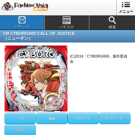
メニュー
パチンコ
パチスロ
検索
CR CYBORG009 CALL OF JUSTICE
（ニューギン）
(C)2016「CYBORG009」製作委員
会
ミドル
液晶
16Ｒアリ
右アタッカ-
右打ち