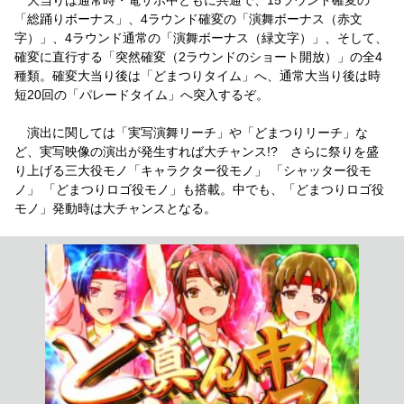
「総踊りボーナス」、4ラウンド確変の「演舞ボーナス（赤文
字）」、4ラウンド通常の「演舞ボーナス（緑文字）」、そして、
確変に直行する「突然確変（2ラウンドのショート開放）」の全4
種類。確変大当り後は「どまつりタイム」へ、通常大当り後は時
短20回の「パレードタイム」へ突入するぞ。
演出に関しては「実写演舞リーチ」や「どまつりリーチ」な
ど、実写映像の演出が発生すれば大チャンス!? さらに祭りを盛
り上げる三大役モノ「キャラクター役モノ」 「シャッター役モ
ノ」 「どまつりロゴ役モノ」も搭載。中でも、「どまつりロゴ役
モノ」発動時は大チャンスとなる。