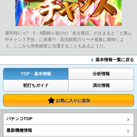
通常時に≪7・5・8図柄≫並びの「名古屋目」が止まると「ど真ん
中チャンス予告」に発展!? 高信頼度のリーチ発展に期待しよ
う。ここから突然確変に当選することもあるようだ。
基本情報一覧に戻る
TOP・基本情報
分析情報
初打ちガイド
演出情報
お気に入りに追加
パチンコTOP
最新機種情報