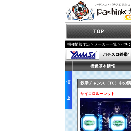
パチンコ・パチスロ総合コ
機種情報 TOP
>
メーカー一覧
>
パチ
パチスロ鉄拳4
機種基本情報
演
鉄拳チャンス（TC）中の
サイコロルーレット
出