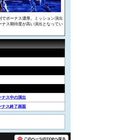
利でボーナス濃厚。ミッション演出
ーナス期待度が高い演出となってい
ーナス中の演出
ーナス終了画面