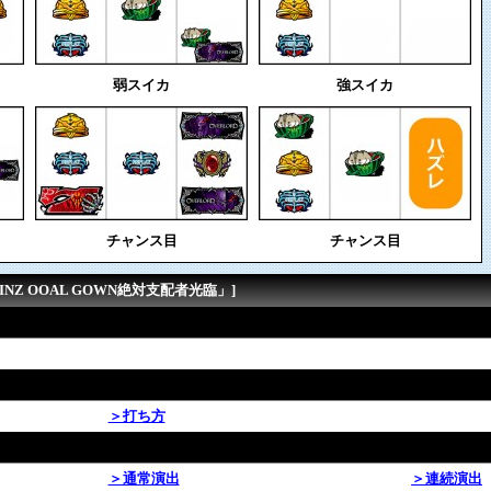
弱スイカ
強スイカ
チャンス目
チャンス目
AINZ OOAL GOWN絶対支配者光臨」]
＞打ち方
＞通常演出
＞連続演出