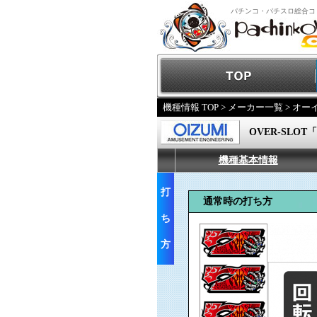
パチンコ・パチスロ総合コ
機種情報 TOP
>
メーカー一覧
>
オー
OVER-SLOT
機種基本情報
打
通常時の打ち方
ち
方