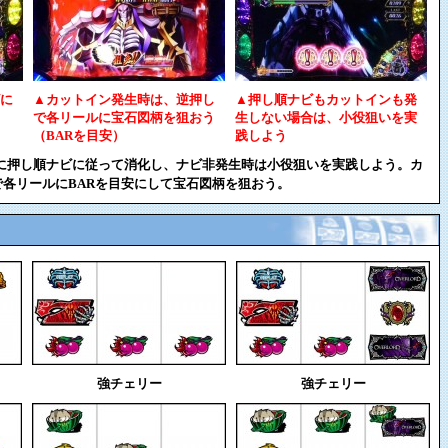
に
▲カットイン発生時は、逆押し
▲押し順ナビもカットインも発
で各リールに宝石図柄を狙おう
生しない場合は、小役狙いを実
（BARを目安）
践しよう
的に押し順ナビに従って消化し、ナビ非発生時は小役狙いを実践しよう。カ
各リールにBARを目安にして宝石図柄を狙おう。
強チェリー
強チェリー