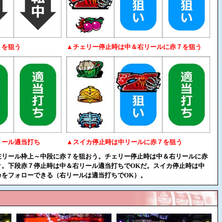
７を狙う
▲チェリー停止時は中＆右リールに赤７を狙う
リール適当打ち
▲スイカ停止時は中リールに赤７を狙う
左リール枠上～中段に赤７を狙おう。チェリー停止時は中＆右リールに赤
ク。下段赤７停止時は中＆右リール適当打ちでOKだ。スイカ停止時は中
カをフォローできる（右リールは適当打ちでOK）。