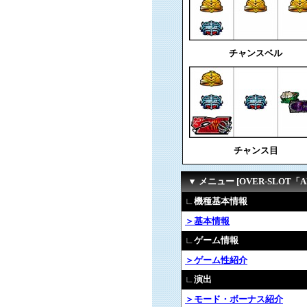
チャンスベル
チャンス目
▼ メニュー [OVER-SLOT「
∟機種基本情報
＞基本情報
∟ゲーム情報
＞ゲーム性紹介
∟演出
＞モード・ボーナス紹介