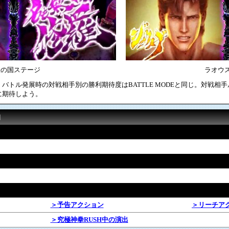
羅の国ステージ
ラオウ
バトル発展時の対戦相手別の勝利期待度はBATTLE MODEと同じ。対戦相
に期待しよう。
]
＞予告アクション
＞リーチア
＞究極神拳RUSH中の演出