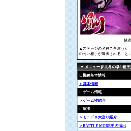
修
▲ステージの名称こそ違うが、
の高い相手が選択されること
▼ メニュー [P北斗の拳8 覇王
∟機種基本情報
＞基本情報
∟ゲーム情報
＞ゲーム性紹介
∟演出
＞モード＆大当り紹介
＞BATTLE MODE中の演出