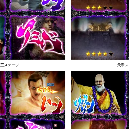
拳王ステージ
天帝ス