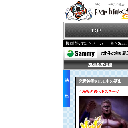
パチンコ・パチスロ総合コ
機種情報 TOP
>
メーカー一覧
>
Samm
P北斗の拳8 覇
機種基本情報
演
究極神拳RUSH中の演出
４種類の選べるステージ
出