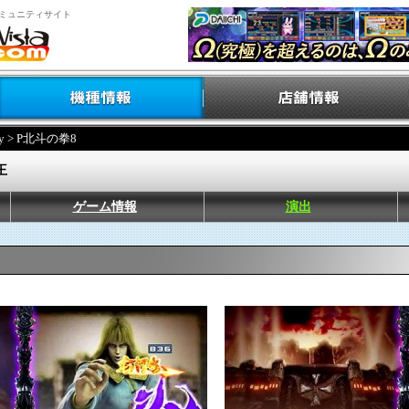
ミュニティサイト
y
> P北斗の拳8
王
ゲーム情報
演出