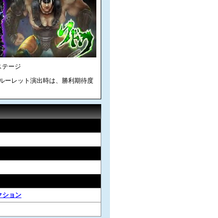
ステージ
手ルーレット演出時は、勝利期待度
クション