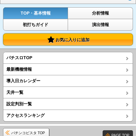
TOP・基本情報
分析情報
初打ちガイド
演出情報
お気に入りに追加
パチスロTOP
最新機種情報
導入日カレンダー
天井一覧
設定判別一覧
アクセスランキング
パチンコビスタ TOP
PAGE TOP