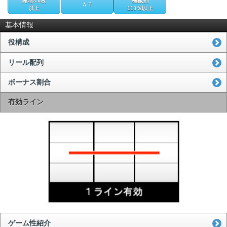
純増3.0枚
機械割
ＡＴ
以上
110％以上
基本情報
役構成
リール配列
ボーナス割合
有効ライン
ゲーム性紹介