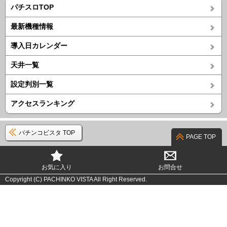
パチスロTOP
最新機種情報
導入日カレンダー
天井一覧
設定判別一覧
アクセスランキング
パチンコビスタ TOP
PAGE TOP
お気に入り
お問合せ
Copyright (C) PACHINKO VISTA All Right Reserved.