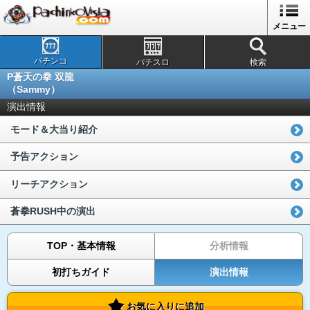
メニュー
パチンコ
パチスロ
検索
P蒼天の拳 双龍
（Sammy）
演出情報
モード＆大当り紹介
予告アクション
リーチアクション
蒼拳RUSH中の演出
TOP・基本情報
分析情報
初打ちガイド
演出情報
お気に入りに追加