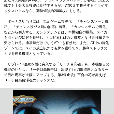
戦でも十分大量獲得に期待できるが、約90％で勝利するクライマ
ックスバトルなら、期待値は約2000枚にもなる。
ボーナス初当りには「規定ゲーム数消化」 「チャンスゾーン成
功」 「チャンス役成立時の抽選に当選」 「カンシステムで当選」
などから突入する。カンシステムとは、本機独自の機能。スイカ
を引くたびに牌を獲得し、4つ貯まればカン成立となり各種抽選を
受けられる。通常時だけでなくAT中も有効だ。また、AT中の特化
ゾーンでは、スイカ成立以外でも牌を獲得でき、勝利ストックの
カギを握る機能となっている。
リプレイ4連続を機に突入する「リーチ目高確」も、本機独自の
機能のひとつ。リーチ目高確中は、出現すればBB濃厚となるリー
チ目出現率が大幅にアップする。第3停止後に百合の花が舞えば、
リーチ目高確滞在のチャンスだ。