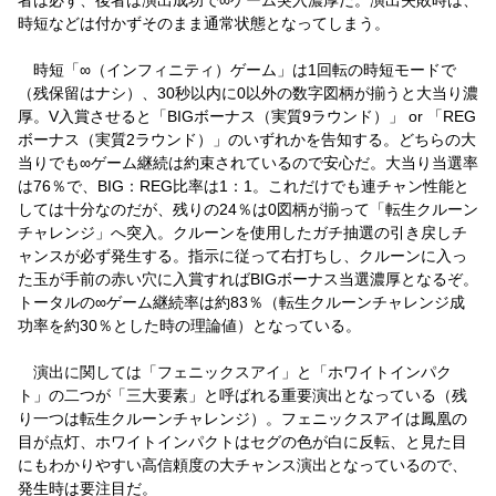
時短などは付かずそのまま通常状態となってしまう。
時短「∞（インフィニティ）ゲーム」は1回転の時短モードで
（残保留はナシ）、30秒以内に0以外の数字図柄が揃うと大当り濃
厚。V入賞させると「BIGボーナス（実質9ラウンド）」 or 「REG
ボーナス（実質2ラウンド）」のいずれかを告知する。どちらの大
当りでも∞ゲーム継続は約束されているので安心だ。大当り当選率
は76％で、BIG：REG比率は1：1。これだけでも連チャン性能と
しては十分なのだが、残りの24％は0図柄が揃って「転生クルーン
チャレンジ」へ突入。クルーンを使用したガチ抽選の引き戻しチ
ャンスが必ず発生する。指示に従って右打ちし、クルーンに入っ
た玉が手前の赤い穴に入賞すればBIGボーナス当選濃厚となるぞ。
トータルの∞ゲーム継続率は約83％（転生クルーンチャレンジ成
功率を約30％とした時の理論値）となっている。
演出に関しては「フェニックスアイ」と「ホワイトインパク
ト」の二つが「三大要素」と呼ばれる重要演出となっている（残
り一つは転生クルーンチャレンジ）。フェニックスアイは鳳凰の
目が点灯、ホワイトインパクトはセグの色が白に反転、と見た目
にもわかりやすい高信頼度の大チャンス演出となっているので、
発生時は要注目だ。