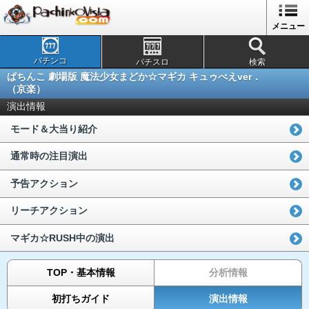
メニュー
パチンコ
パチスロ
検索
ぱちんこ 劇場版 魔法少女まどか☆マギカ キュゥべえver．
（京楽）
演出情報
モード＆大当り紹介
通常時の注目演出
予告アクション
リーチアクション
マギカ☆RUSH中の演出
TOP・基本情報
分析情報
初打ちガイド
演出情報