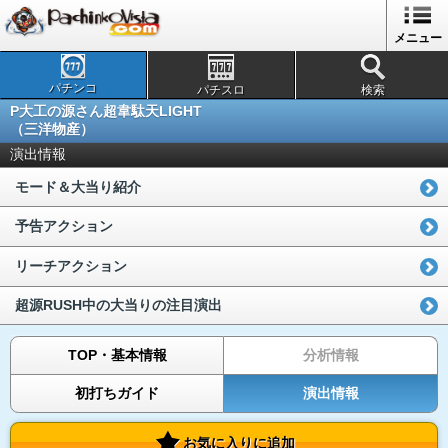
メニュー
パチンコ
パチスロ
検索
P大工の源さん超韋駄天LIGHT
（三洋物産）
演出情報
モード＆大当り紹介
予告アクション
リーチアクション
超源RUSH中の大当りの注目演出
TOP・基本情報
分析情報
初打ちガイド
演出情報
お気に入りに追加