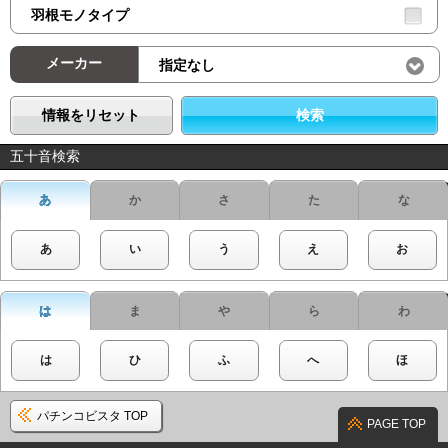
羽根モノタイプ
メーカー
指定なし
情報をリセット
検索
五十音検索
あ
か
さ
た
な
あ
い
う
え
お
は
ま
や
ら
わ
は
ひ
ふ
へ
ほ
パチンコビスタ TOP
PAGE TOP