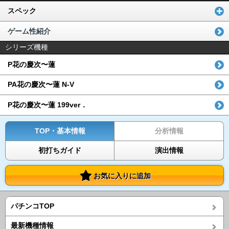
スペック
ゲーム性紹介
シリーズ機種
P花の慶次〜蓮
PA花の慶次〜蓮 N-V
P花の慶次〜蓮 199ver．
TOP・基本情報
分析情報
初打ちガイド
演出情報
お気に入りに追加
パチンコTOP
最新機種情報