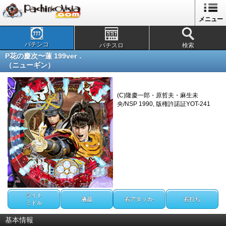
メニュー
パチンコ
パチスロ
検索
P花の慶次〜蓮 199ver．
（ニューギン）
(C)隆慶一郎・原哲夫・麻生未
央/NSP 1990, 版権許諾証YOT-241
ライト
液晶
右アタッカ-
右打ち
ミドル
基本情報