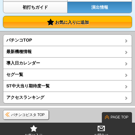
初打ちガイド
演出情報
お気に入りに追加
パチンコTOP
最新機種情報
導入日カレンダー
セグ一覧
ST中大当り期待度一覧
アクセスランキング
パチンコビスタ TOP
PAGE TOP