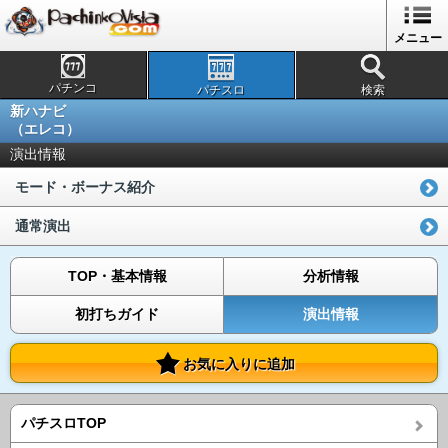
メニュー
パチンコ
パチスロ
検索
新ハナビ
（エレコ）
演出情報
モード・ボーナス紹介
通常演出
TOP・基本情報
分析情報
初打ちガイド
演出情報
お気に入りに追加
パチスロTOP