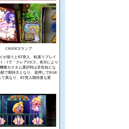
CHANCEランプ
イが揃うとRT突入、転落リプレイ
1：1で「クレアのCZ」表示により
の機種カスタム選択時は非告知とな
の順で期待大となり、逆押しでBAR
って異なり、RT突入期待度も変