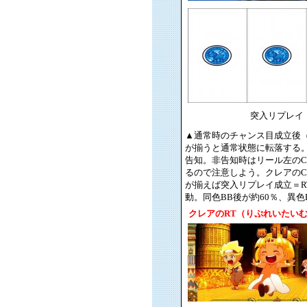
突入リプレイ
▲通常時のチャンス目成立後（
が揃うと通常状態に転落する。
告知。非告知時はリール左のC
るので注意しよう。クレアのC
が揃えば突入リプレイ成立＝R
動。同色BB後が約60％、異色B
クレアのRT（りぷれいたい