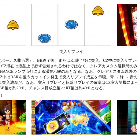
突入リプレイ
ボーナス非当選）、BB終了後、またはRT終了後に突入。CZ中に突入リプレ
CZ滞在は液晶上で必ず告知されるわけではなく、クレアカスタム選択時のみ
HANCEランプ点灯による滞在示唆のみとなる。なお、クレアカスタム以外
Z中はBARを狙うカットイン発生で突入リプレイ成立を示唆。青 → 緑 → 赤
T突入濃厚だ。なお、突入リプレイと転落リプレイの確率はCZ突入契機によ
B後が約20％、チャンス目成立後 or RT後は約40％となる。
む）