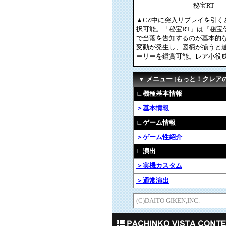
秘宝RT
▲CZ中に突入リプレイを引く
択可能。「秘宝RT」は『秘
で当落を告知するのが基本的
変動が発生し、図柄が揃うと
ーリーを鑑賞可能。レア小役成
▼ メニュー [もっと！クレア
∟機種基本情報
＞基本情報
∟ゲーム情報
＞ゲーム性紹介
∟演出
＞実機カスタム
＞通常演出
(C)DAITO GIKEN,INC.