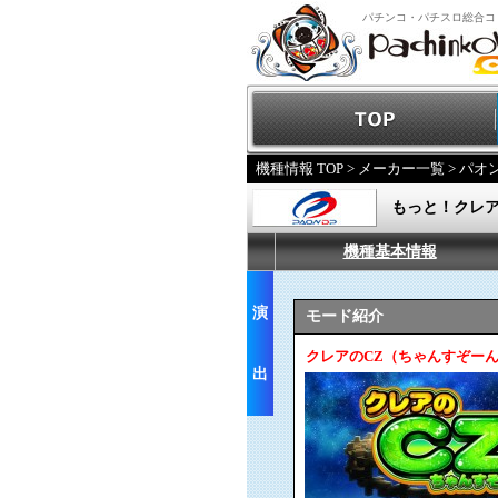
パチンコ・パチスロ総合コ
機種情報 TOP
>
メーカー一覧
>
パオ
もっと！クレア
機種基本情報
演
モード紹介
クレアのCZ（ちゃんすぞー
出