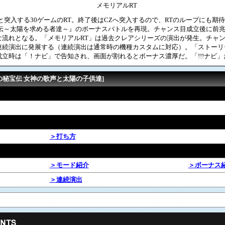
メモリアルRT
と突入する30ゲームのRT。終了後はCZへ突入するので、RTのループにも期
宝伝～太陽を求める者達～』のボーナスバトルを再現。チャンス目成立後に前
な流れとなる。「メモリアルRT」は過去クレアシリーズの演出が発生。チャ
連続演出に発展する（連続演出は通常時の機種カスタムに対応）。「ストーリー
立時は「！ナビ」で告知され、画面が割れるとボーナス濃厚だ。「!!!ナビ
の秘宝伝 女神の歌声と太陽の子供達]
＞打ち方
＞モード紹介
＞ボーナス
＞連続演出