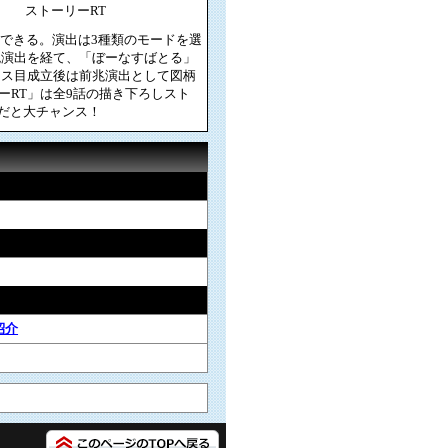
ストーリーRT
待できる。演出は3種類のモードを選
兆演出を経て、「ぼーなすばとる」
ンス目成立後は前兆演出として図柄
RT」は全9話の描き下ろしスト
」だと大チャンス！
紹介