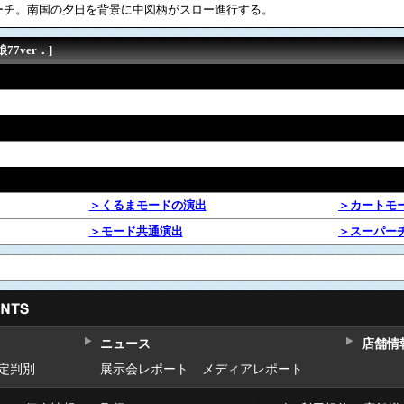
ーチ。南国の夕日を背景に中図柄がスロー進行する。
7ver．]
＞くるまモードの演出
＞カートモ
＞モード共通演出
＞スーパー
ニュース
店舗情
設定判別
展示会レポート
メディアレポート