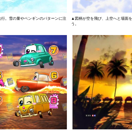
進行。雪の量やペンギンのパターンに注
▲図柄が空を飛び、上空へと場面
う。