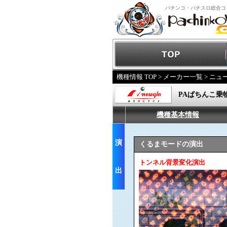
パチンコ・パチスロ総合コ
機種情報 TOP
>
メーカー一覧
>
ニュ
PAぱちんこ乗物
機種基本情報
演
くるまモードの演出
トンネル背景変化演出
出