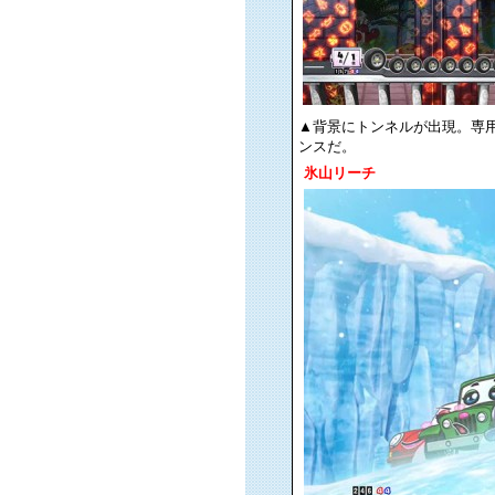
▲背景にトンネルが出現。専
ンスだ。
氷山リーチ