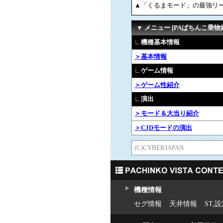
▲「くるまモード」の最強リ
▼ メニュー [PAぱちんこ乗物娘7
∟機種基本情報
＞基本情報
∟ゲーム情報
＞ゲーム性紹介
∟演出
＞モード＆大当り紹介
＞CJDモードの演出
(C)CYBERJAPAN
機種情報
セグ情報
天井情報
ST,