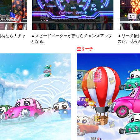
用柄なら大チャ
▲スピードメーターが赤ならチャンスアップ
▲リーチ後
となる。
スだ。花火
空リーチ