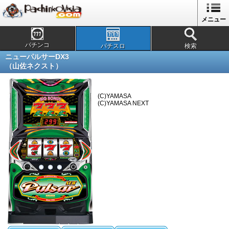
メニュー
パチンコ
パチスロ
検索
ニューパルサーDX3
（山佐ネクスト）
(C)YAMASA
(C)YAMASA NEXT