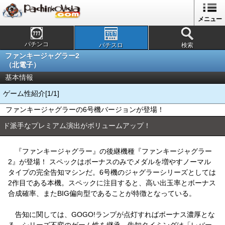
メニュー
パチンコ
パチスロ
検索
ファンキージャグラー2
（北電子）
基本情報
ゲーム性紹介[1/1]
ファンキージャグラーの6号機バージョンが登場！
ド派手なプレミアム演出がボリュームアップ！
『ファンキージャグラー』の後継機種『ファンキージャグラー
2』が登場！ スペックはボーナスのみでメダルを増やすノーマル
タイプの完全告知マシンだ。6号機のジャグラーシリーズとしては
2作目である本機。スペックに注目すると、高い出玉率とボーナス
合成確率、またBIG偏向型であることが特徴となっている。
告知に関しては、GOGO!ランプが点灯すればボーナス濃厚とな
る、シリーズ不変のゲーム性を継承。告知タイミングは「レバー