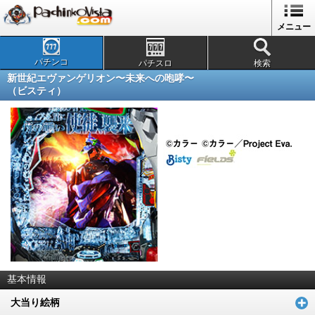
メニュー
パチンコ
パチスロ
検索
新世紀エヴァンゲリオン〜未来への咆哮〜
（ビスティ）
基本情報
大当り絵柄