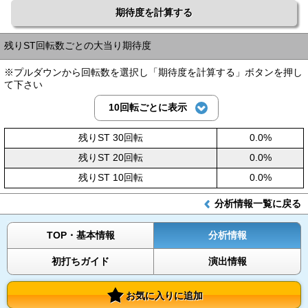
期待度を計算する
残りST回転数ごとの大当り期待度
※プルダウンから回転数を選択し「期待度を計算する」ボタンを押し
て下さい
10回転ごとに表示
残りST 30回転
0.0%
残りST 20回転
0.0%
残りST 10回転
0.0%
分析情報一覧に戻る
TOP・基本情報
分析情報
初打ちガイド
演出情報
お気に入りに追加