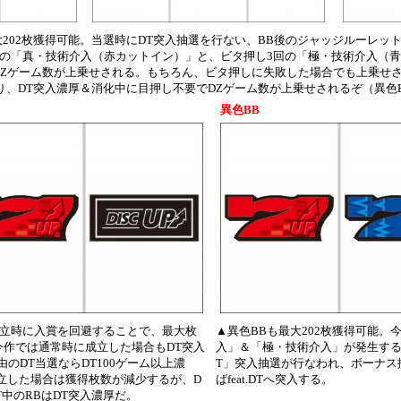
大202枚獲得可能。当選時にDT突入抽選を行ない、BB後のジャッジルーレッ
回の「真・技術介入（赤カットイン）」と、ビタ押し3回の「極・技術介入（
Zゲーム数が上乗せされる。もちろん、ビタ押しに失敗した場合でも上乗せさ
となり、DT突入濃厚＆消化中に目押し不要でDZゲーム数が上乗せされるぞ（異色
異色BB
成立時に入賞を回避することで、最大枚
▲異色BBも最大202枚獲得可能。
今作では通常時に成立した場合もDT突入
入」＆「極・技術介入」が発生する。ま
のDT当選ならDT100ゲーム以上濃
T」突入抽選が行なわれ、ボーナス揃
成立した場合は獲得枚数が減少するが、D
ばfeat.DTへ突入する。
中のRBはDT突入濃厚だ。