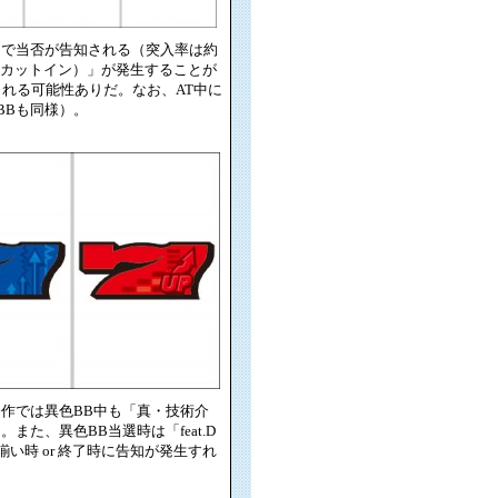
トで当否が告知される（突入率は約
青カットイン）」が発生することが
れる可能性ありだ。なお、AT中に
BBも同様）。
今作では異色BB中も「真・技術介
た、異色BB当選時は「feat.D
い時 or 終了時に告知が発生すれ