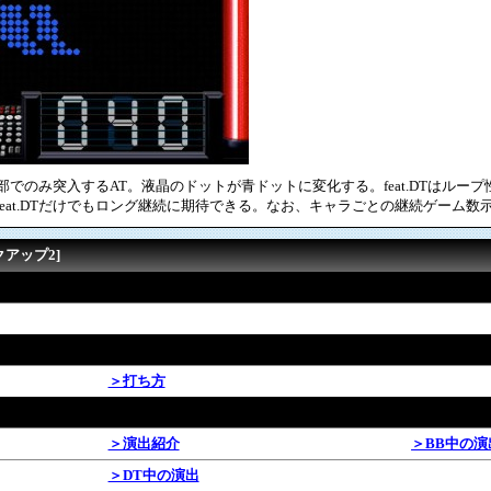
でのみ突入するAT。液晶のドットが青ドットに変化する。feat.DTはループ
feat.DTだけでもロング継続に期待できる。なお、キャラごとの継続ゲーム数
クアップ2]
＞打ち方
＞演出紹介
＞BB中の演
＞DT中の演出