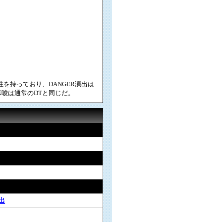
性を持っており、DANGER演出は
示唆は通常のDTと同じだ。
出