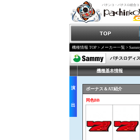
パチンコ・パチスロ総合コ
機種情報 TOP
>
メーカー一覧
>
Samm
パチスロディス
機種基本情報
演
ボーナス＆AT紹介
同色BB
出