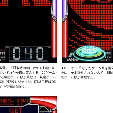
当選」 「通常時RB経由のDT抽選に当
▲BB中に上乗せしたゲーム数を消化
」のいずれかを機に突入する、20ゲーム×
中にしか上乗せされないので、BB
って継続ゲーム数が異なり、規定ゲーム
続ゲーム数が変動する。
演出で継続をジャッジ。DT終了後はDZ
が０の場合を除く）。
）