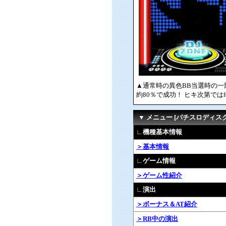
▲通常時の異色BB当選時の一部
約80％で成功！ ヒキ次第では
▼ メニュー [パチスロディス
∟機種基本情報
＞基本情報
∟ゲーム情報
＞ゲーム性紹介
∟演出
＞ボーナス＆AT紹介
＞RB中の演出