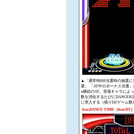
▲「通常時BB当選時の抽選に
選」 「AT中のボーナス当選
α継続のAT。登場キャラによ
数を消化するたびにDANGER
に突入する（残りDZゲーム数
feat.DANCE TIME（feat.DT