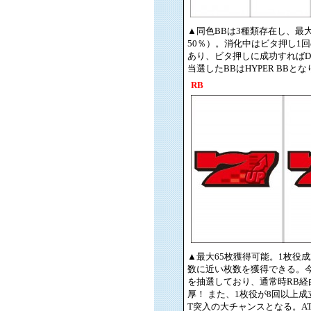
▲同色BBは3種類存在し、最
50％）。消化中はビタ押し1
あり、ビタ押しに成功すればD
当選したBBはHYPER BB
RB
▲最大65枚獲得可能。1枚役
数に近い枚数を獲得できる。
を抽選しており、通常時RB経由
厚！ また、1枚役が8回以上
T突入の大チャンスとなる。AT