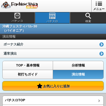
メニュー
パチンコ
パチスロ
検索
沖縄フェスティバル-30
（パイオニア）
演出情報
ボーナス紹介
通常演出
TOP・基本情報
分析情報
初打ちガイド
演出情報
お気に入りに追加
パチスロTOP