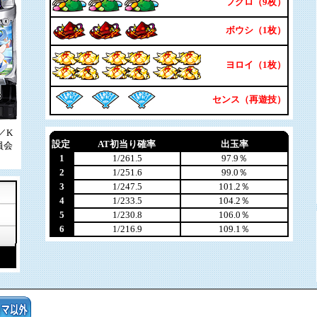
フクロ（9枚）
ボウシ（1枚）
ヨロイ（1枚）
センス（再遊技）
／K
設定
AT初当り確率
出玉率
員会
1
1/261.5
97.9％
2
1/251.6
99.0％
3
1/247.5
101.2％
4
1/233.5
104.2％
5
1/230.8
106.0％
6
1/216.9
109.1％