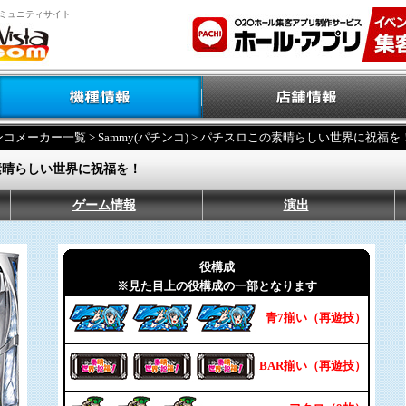
ミュニティサイト
ンコメーカー一覧
>
Sammy(パチンコ)
> パチスロこの素晴らしい世界に祝福を
素晴らしい世界に祝福を！
ゲーム情報
演出
役構成
※見た目上の役構成の一部となります
青7揃い（再遊技）
BAR揃い（再遊技）