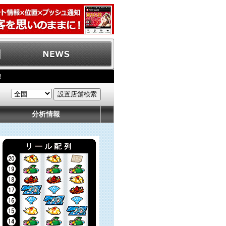
！
分析情報