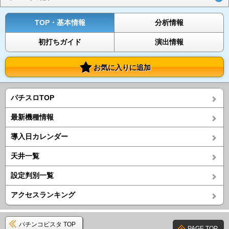
TOP・基本情報
分析情報
初打ちガイド
演出情報
お気に入りに追加
パチスロTOP
最新機種情報
導入日カレンダー
天井一覧
設定判別一覧
アクセスランキング
パチンコビスタ TOP
PAGE TOP