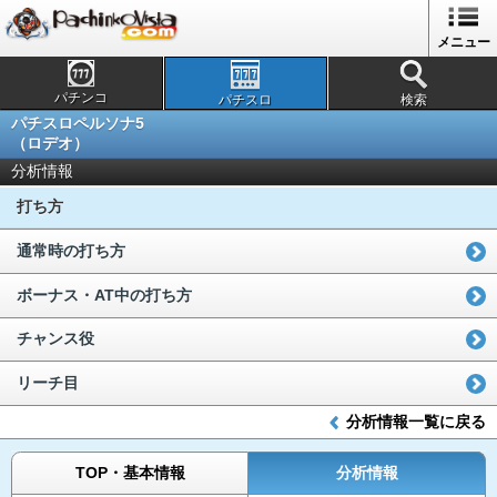
メニュー
パチンコ
パチスロ
検索
パチスロペルソナ5
（ロデオ）
分析情報
打ち方
通常時の打ち方
ボーナス・AT中の打ち方
チャンス役
リーチ目
分析情報一覧に戻る
TOP・基本情報
分析情報