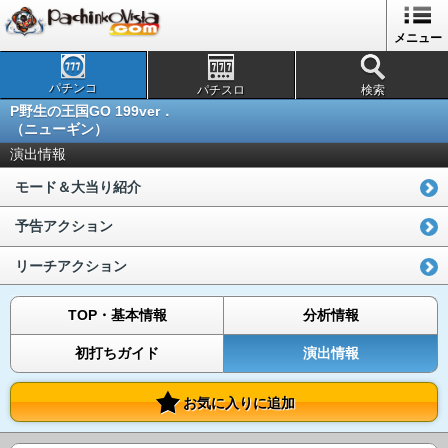
メニュー
パチンコ
パチスロ
検索
P野生の王国GO 199ver．
（ニューギン）
演出情報
モード＆大当り紹介
予告アクション
リーチアクション
TOP・基本情報
分析情報
初打ちガイド
演出情報
お気に入りに追加