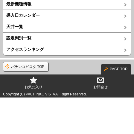
最新機種情報
導入日カレンダー
天井一覧
設定判別一覧
アクセスランキング
パチンコビスタ TOP
PAGE TOP
お気に入り
お問合せ
Copyright (C) PACHINKO VISTA All Right Reserved.