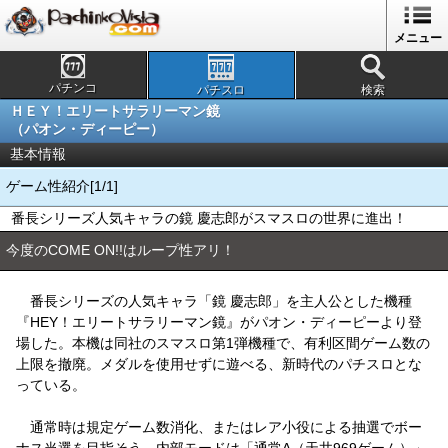
メニュー
パチンコ
パチスロ
検索
ＨＥＹ！エリートサラリーマン鏡
（パオン・ディーピー）
基本情報
ゲーム性紹介[1/1]
番長シリーズ人気キャラの鏡 慶志郎がスマスロの世界に進出！
今度のCOME ON!!はループ性アリ！
番長シリーズの人気キャラ「鏡 慶志郎」を主人公とした機種
『HEY！エリートサラリーマン鏡』がパオン・ディーピーより登
場した。本機は同社のスマスロ第1弾機種で、有利区間ゲーム数の
上限を撤廃。メダルを使用せずに遊べる、新時代のパチスロとな
っている。
通常時は規定ゲーム数消化、またはレア小役による抽選でボー
ナス当選を目指そう。内部モードは「通常A（天井969ゲーム）」