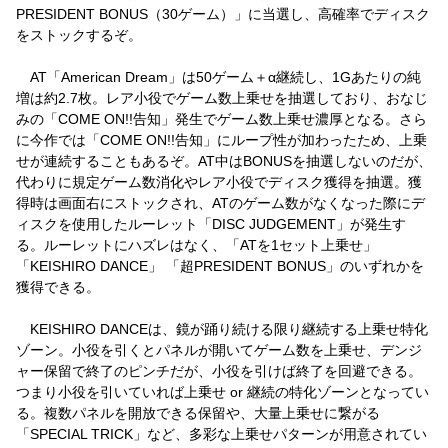
PRESIDENT BONUS（30ゲーム）」に当選し、高確率でディスク
をストックするぞ。
AT「American Dream」は50ゲーム＋α継続し、1Gあたりの純
増は約2.7枚。レア小役でゲーム数上乗せを抽選しており、おなじ
みの「COME ON!!告知」発生でゲーム数上乗せ濃厚となる。さら
に今作では「COME ON!!告知」にループ性が加わったため、上乗
せが連続することもあるぞ。AT中はBONUSを抽選しないのだが、
代わりに規定ゲーム数消化やレア小役でディスク獲得を抽選。獲
得時は画面右にストックされ、ATのゲーム数がなくなった際にデ
ィスクを使用したルーレット「DISC JUDGEMENT」が発生す
る。ルーレットにハズレはなく、「ATを1セット上乗せ」
「KEISHIRO DANCE」 「超PRESIDENT BONUS」のいずれかを
獲得できる。
KEISHIRO DANCEは、鏡が踊り続ける限り継続する上乗せ特化
ゾーン。小役を引くとパネルが開いてゲーム数を上乗せ、デンジ
ャー保留で終了のピンチだが、小役を引けば終了を回避できる。
つまり小役を引いていれば上乗せ or 継続の特化ゾーンとなってい
る。複数パネルを開放できる保留や、大量上乗せに繋がる
「SPECIAL TRICK」など、多彩な上乗せパターンが用意されてい