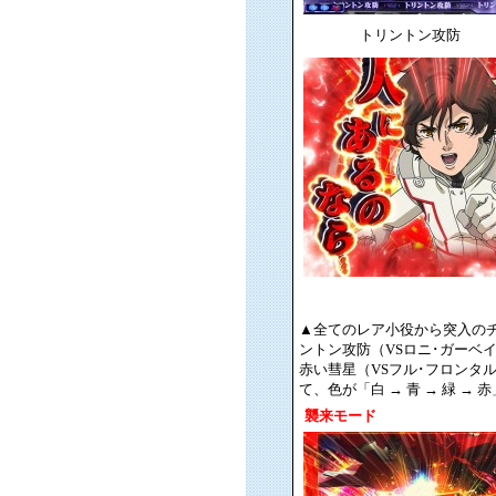
トリントン攻防
▲全てのレア小役から突入の
ントン攻防（VSロニ･ガーベイ
赤い彗星（VSフル･フロンタ
て、色が「白 → 青 → 緑 
襲来モード