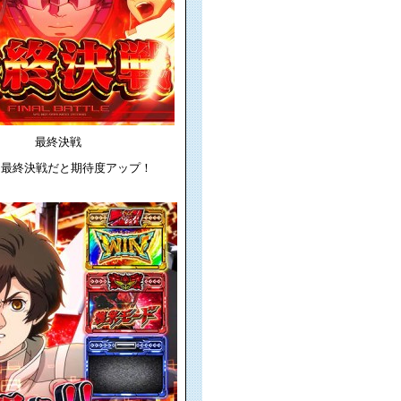
最終決戦
る。最終決戦だと期待度アップ！