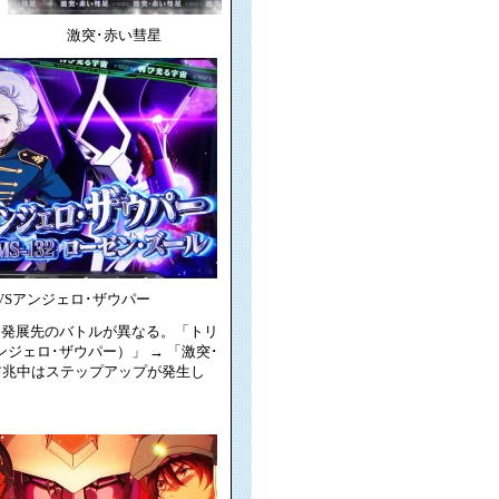
激突･赤い彗星
VSアンジェロ･ザウパー
と発展先のバトルが異なる。「トリ
ンジェロ･ザウパー）」 → 「激突･
、前兆中はステップアップが発生し