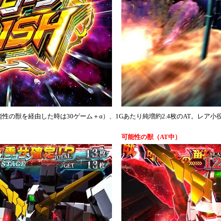
能性の獣を経由した時は30ゲーム＋α）、1Gあたり純増約2.4枚のAT。レア
可能性の獣（AT中）