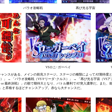
パラオ攻略戦
再び光る宇宙
VSロニ･ガーベイ
チャンスがある、メインの前兆ステージ。ステージの種類によってAT期待度
）」 → 「パラオ攻略戦（VSマリーダ･クルス）」 → 「再び光る宇宙（VSア
ル or 最終決戦）」の順で期待大となり、バトル勝利でAT突入濃厚だ。また
→ 赤」と昇格するほどチャンスアップ。赤なら大チャンスだ。