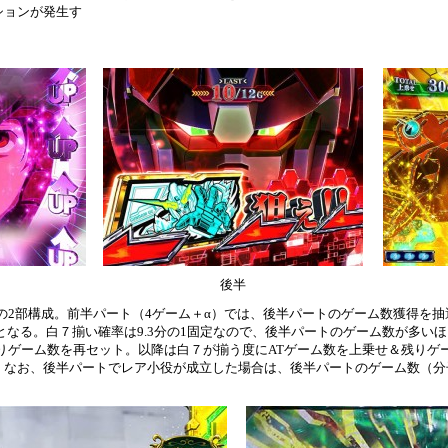
ションが発生す
後半
の2部構成。前半パート（4ゲーム＋α）では、後半パートのゲーム数獲得を抽
となる。白７揃い確率は9.3分の1固定なので、後半パートのゲーム数が多い
りゲーム数を再セット。以降は白７が揃う度にATゲーム数を上乗せ＆残りゲ
。なお、後半パートでレア小役が成立した場合は、後半パートのゲーム数（分