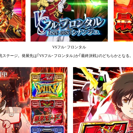
VSフル･フロンタル
前兆ステージ。発展先は｢VSフル･フロンタル｣か｢最終決戦｣のどちらかとな