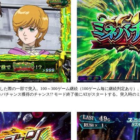
した際の一部で突入。100～300ゲーム継続（100ゲーム毎に継続判定あり）、
バチャンス獲得のチャンス!? モード終了後にATがスタートする。突入時の