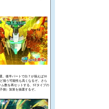
選。後半パートで白７が揃えば30
ほど揃う可能性も高くなるぞ。さら
ーム数を再セットする、STタイプの
子側）加算を抽選するぞ。