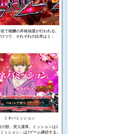
全役で報酬の昇格抽選が行われる。
の3つで、それぞれの比率は１：
ミネバミッション
能性の獣」突入濃厚。ミッションは2
ミッション」は3ゲーム継続する。